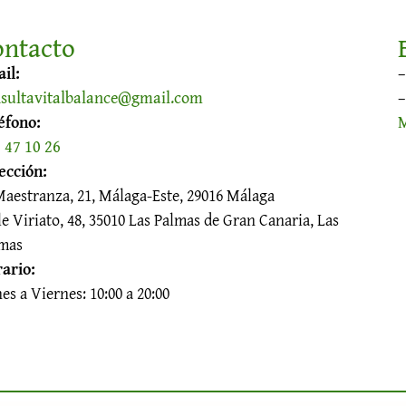
ontacto
il:
sultavitalbalance@gmail.com
éfono:
 47 10 26
ección:
Maestranza, 21, Málaga-Este, 29016 Málaga
le Viriato, 48, 35010 Las Palmas de Gran Canaria, Las
mas
ario:
es a Viernes: 10:00 a 20:00