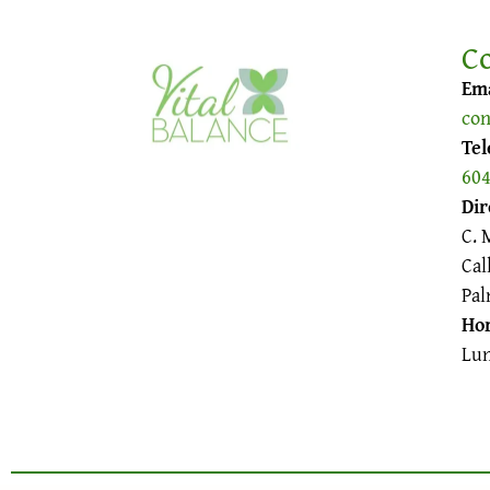
C
Ema
con
Tel
604
Dir
C. 
Cal
Pal
Hor
Lun