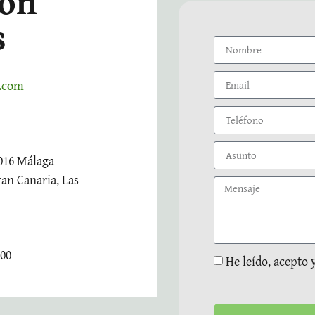
con
s
l.com
9016 Málaga
ran Canaria, Las
:00
He leído, acepto 