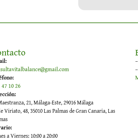
ontacto
il:
sultavitalbalance@gmail.com
éfono:
 47 10 26
ección:
Maestranza, 21, Málaga-Este, 29016 Málaga
le Viriato, 48, 35010 Las Palmas de Gran Canaria, Las
mas
ario:
es a Viernes: 10:00 a 20:00