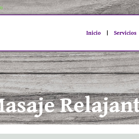
om
Inicio
Servicios
asaje Relajan