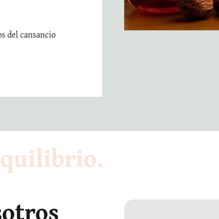
os del cansancio
quilibrio.
sotros