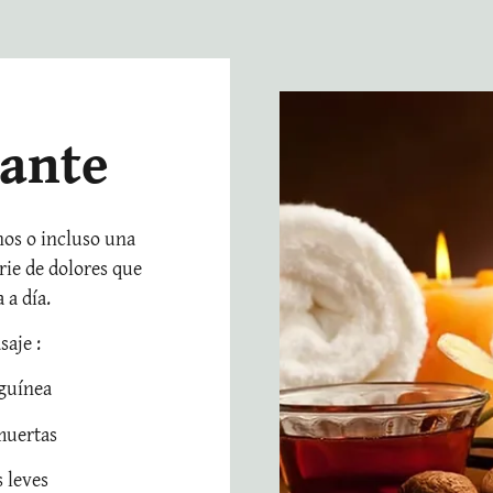
jante
anos o incluso una
ie de dolores que
 a día.
saje :
nguínea
muertas
 leves