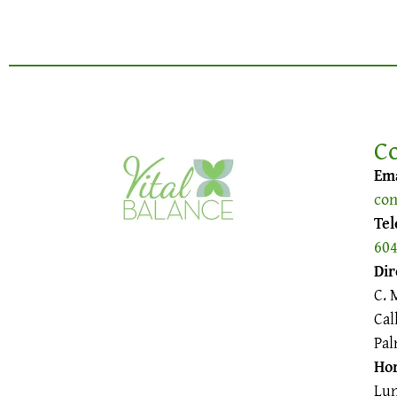
C
Ema
con
Tel
604
Dir
C. 
Cal
Pal
Hor
Lun