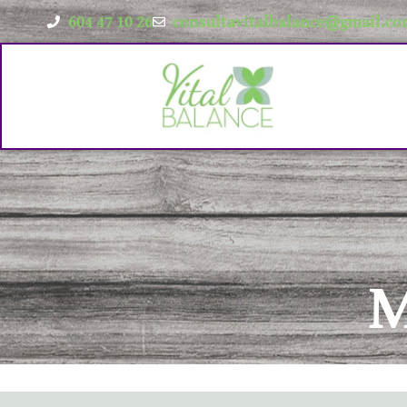
604 47 10 26
consultavitalbalance@gmail.c
M